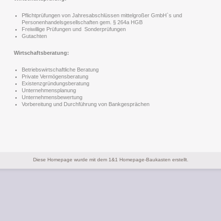
Pflichtprüfungen von Jahresabschlüssen mittelgroßer GmbH`s und
Personenhandelsgesellschaften gem. § 264a HGB
Freiwillige Prüfungen und Sonderprüfungen
Gutachten
Wirtschaftsberatung:
Betriebswirtschaftliche Beratung
Private Vermögensberatung
Existenzgründungsberatung
Unternehmensplanung
Unternehmensbewertung
Vorbereitung und Durchführung von Bankgesprächen
Diese Homepage wurde mit dem 1&1 Homepage-Baukasten erstellt.